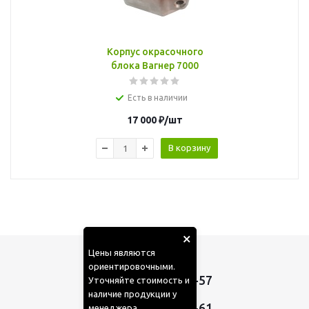
Корпус окрасочного
блока Вагнер 7000
Есть в наличии
17 000
₽
/шт
В корзину
×
Цены являются
ориентировочными.
+7 (910) 050-42-57
Уточняйте стоимость и
наличие продукции у
,
+7 (985) 410-65-61
менеджера.