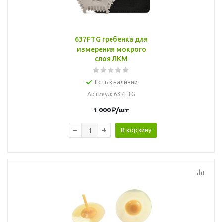
637FTG гребенка для
измерения мокрого
слоя ЛКМ
Есть в наличии
Артикул
: 637FTG
1 000
₽
/шт
В корзину