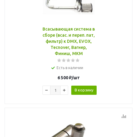
Всасывающая система в
сборе (всас. и переп. пат,
фильтр) к DMX, EVOX,
Tecnover, Вагнер,
Финиш, МКМ
Есть в наличии
6 500
₽
/шт
В корзину