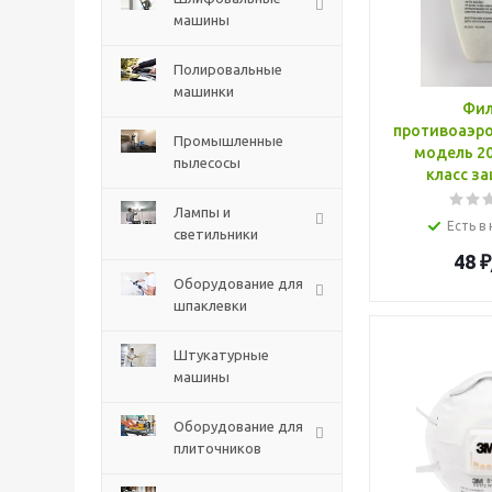
машины
Полировальные
машинки
Фил
противоаэр
Промышленные
модель 20
пылесосы
класс з
Лампы и
Есть в
светильники
48
₽
Оборудование для
шпаклевки
Штукатурные
машины
Оборудование для
плиточников