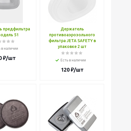
ь предфильтра
Держатель
одель 51
противоаэрозольного
фильтра JETA SAFETY в
упаковке 2 шт
 в наличии
0
₽
/шт
Есть в наличии
120
₽
/шт