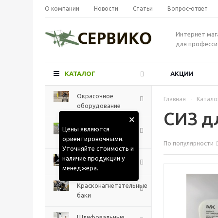
О компании
Новости
Статьи
Вопрос-ответ
Интернет маг
для професси
КАТАЛОГ
АКЦИИ
Окрасочное
Главная
-
Катало
оборудование
СИЗ д
×
Разметочные
Цены являются
машины
ориентировочными.
По популярности
Уточняйте стоимость и
наличие продукции у
Краскораспылители
менеджера.
Красконагнетательные
баки
Шлифовальные