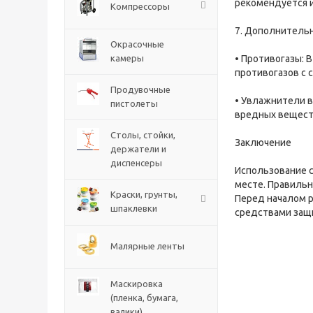
рекомендуется и
Компрессоры
7. Дополнитель
Окрасочные
камеры
• Противогазы: 
противогазов с
Продувочные
• Увлажнители в
пистолеты
вредных веществ
Столы, стойки,
Заключение
держатели и
диспенсеры
Использование 
месте. Правильн
Краски, грунты,
Перед началом р
шпаклевки
средствами защ
Малярные ленты
Маскировка
(пленка, бумага,
валики)