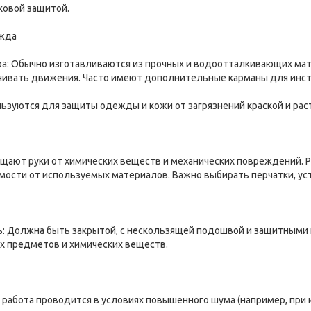
оковой защитой.
ежда
ра: Обычно изготавливаются из прочных и водоотталкивающих ма
ичивать движения. Часто имеют дополнительные карманы для инс
льзуются для защиты одежды и кожи от загрязнений краской и ра
ищают руки от химических веществ и механических повреждений. Р
имости от используемых материалов. Важно выбирать перчатки, ус
ь: Должна быть закрытой, с нескользящей подошвой и защитными н
х предметов и химических веществ.
и работа проводится в условиях повышенного шума (например, при