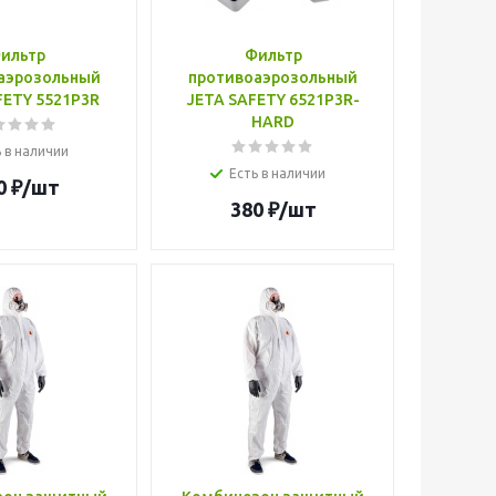
ильтр
Фильтр
аэрозольный
противоаэрозольный
FETY 5521P3R
JETA SAFETY 6521P3R-
HARD
 в наличии
Есть в наличии
0
₽
/шт
380
₽
/шт