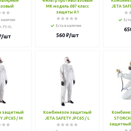
малярный
Фильтр противогазовый
Комбине
азовый
МК модель 087 класс
JETA SAFE
защиты А1
в наличии
Есть
Есть в наличии
л
: PS-XL
65
560
₽
/шт
₽
/шт
н защитный
Комбинезон защитный
Комбине
Y JPC65 / М
JETA SAFETY JPC65 / L
STORCH 
защитный