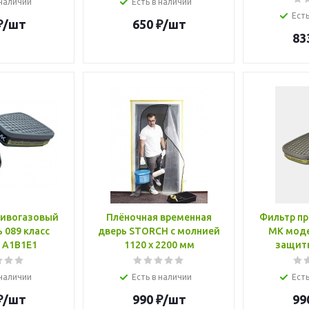
 наличии
Есть в наличии
Есть
₽
/шт
650
₽
/шт
83
тивогазовый
Плёночная временная
Фильтр п
 089 класс
дверь STORCH с молнией
МК моде
 А1B1E1
1120 x 2200 мм
защит
 наличии
Есть в наличии
Есть
₽
/шт
990
₽
/шт
99