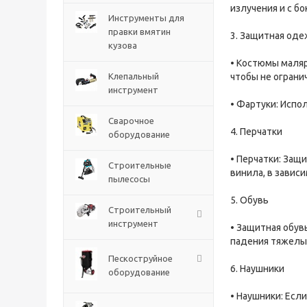
излучения и с б
Инструменты для
правки вмятин
3. Защитная од
кузова
• Костюмы маля
Клепальный
чтобы не огран
инструмент
• Фартуки: Испо
Сварочное
4. Перчатки
оборудование
• Перчатки: Защ
Строительные
винила, в завис
пылесосы
5. Обувь
Строительный
инструмент
• Защитная обув
падения тяжелы
Пескоструйное
6. Наушники
оборудование
• Наушники: Есл