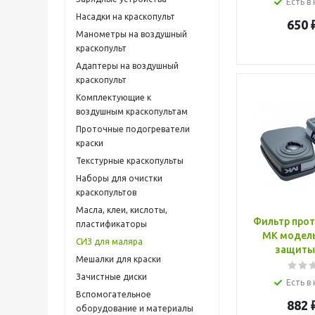
Есть в
Насадки на краскопульт
650
Манометры на воздушный
краскопульт
Адаптеры на воздушный
краскопульт
Комплектующие к
воздушным краскопультам
Проточные подогреватели
краски
Текстурные краскопульты
Наборы для очистки
краскопультов
Масла, клеи, кислоты,
Фильтр про
пластификаторы
МК модель
СИЗ для маляра
защиты
Мешалки для краски
Зачистные диски
Есть в
Вспомогательное
882
оборудование и материалы