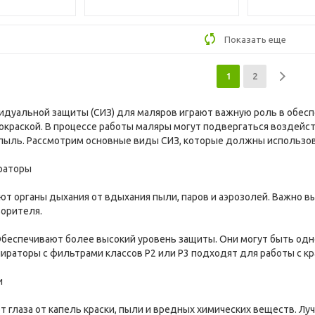
Показать еще
1
2
дуальной защиты (СИЗ) для маляров играют важную роль в обесп
краской. В процессе работы маляры могут подвергаться воздейств
пыль. Рассмотрим основные виды СИЗ, которые должны использов
ираторы
ют органы дыхания от вдыхания пыли, паров и аэрозолей. Важно 
ворителя.
 Обеспечивают более высокий уровень защиты. Они могут быть о
ираторы с фильтрами классов P2 или P3 подходят для работы с кр
и
т глаза от капель краски, пыли и вредных химических веществ. Л