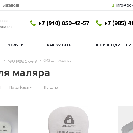
info@pok
Вакансии
азин
+7 (910) 050-42-57
+7 (985) 4
оналов
УСЛУГИ
КАК КУПИТЬ
ПРОИЗВОДИТЕЛИ
г
-
Комплектующие
-
СИЗ для маляра
ля маляра
По алфавиту
По цене