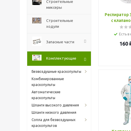
Строительные
миксеры
Респиратор 
с клапан
Строительные
ходули
Есть в
Запасные части
160
Комплектующие
Безвоздушные краскопульты
Комбинированные
краскопульты
Автоматические
краскопульты
Шланги высокого давления
Шланги низкого давления
Сопла для безвоздушных
краскопультов