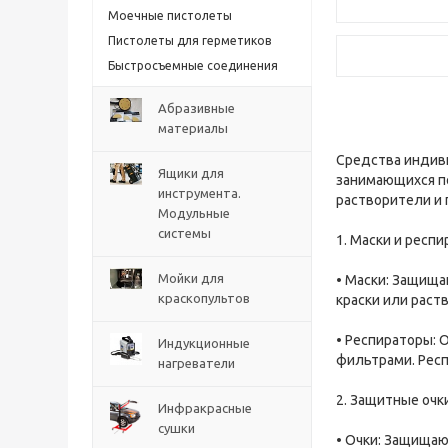
Моечные пистолеты
Пистолеты для герметиков
Быстросъемные соединения
Абразивные
материалы
Средства индиви
Ящики для
занимающихся по
инструмента.
растворители и 
Модульные
системы
1. Маски и респ
Мойки для
• Маски: Защища
краскопультов
краски или раст
• Респираторы:
Индукционные
фильтрами. Респ
нагреватели
2. Защитные очк
Инфракрасные
сушки
• Очки: Защищаю