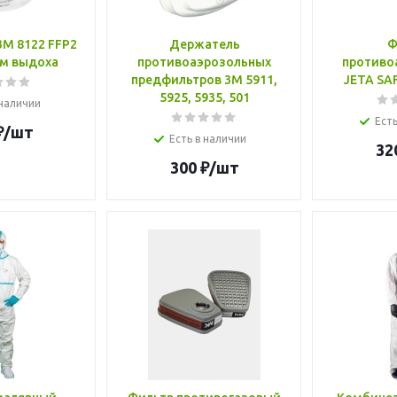
3М 8122 FFP2
Держатель
Ф
ом выдоха
противоаэрозольных
противо
предфильтров 3M 5911,
JETA SA
5925, 5935, 501
 наличии
Есть
₽
/шт
Есть в наличии
32
300
₽
/шт