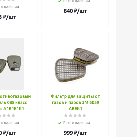
Есть в наличии
 в наличии
840
₽
/шт
3
₽
/шт
ротивогазовый
Фильтр для защиты от
ль 088 класс
газов и паров 3M 6059
ы А1В1Е1К1
ABEK1
 в наличии
Есть в наличии
0
₽
/шт
999
₽
/шт