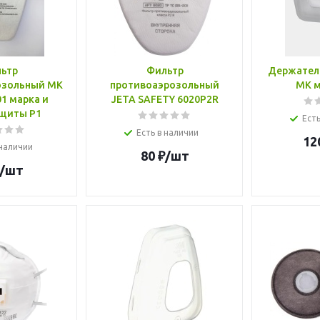
ьтр
Фильтр
Держател
озольный МК
противоаэрозольный
МК м
1 марка и
JETA SAFETY 6020P2R
ащиты Р1
Есть
Есть в наличии
12
 наличии
80
₽
/шт
/шт