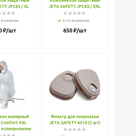
зон защитный
Комбинезон защитный
TY JPC65 / XL
JETA SAFETY JPC65 / XXL
 в наличии
Есть в наличии
0
₽
/шт
650
₽
/шт
зон малярный
Фильтр для полумаски
Comfort XXL
JETA SAFETY 6510 (2 шт)
 полипропилен