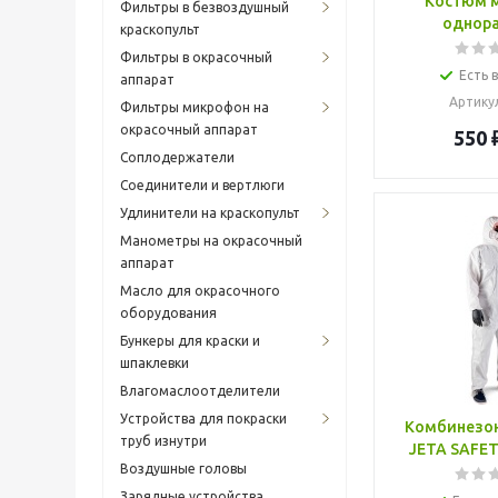
Костюм 
Фильтры в безвоздушный
однор
краскопульт
Фильтры в окрасочный
Есть 
аппарат
Артику
Фильтры микрофон на
окрасочный аппарат
550
Соплодержатели
Соединители и вертлюги
Удлинители на краскопульт
Манометры на окрасочный
аппарат
Масло для окрасочного
оборудования
Бункеры для краски и
шпаклевки
Влагомаслоотделители
Устройства для покраски
Комбинезо
труб изнутри
JETA SAFET
Воздушные головы
Зарядные устройства