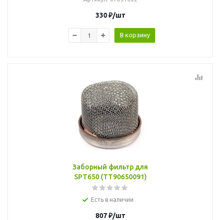
330
₽
/шт
В корзину
Заборный фильтр для
SPT650 (TT90650091)
Есть в наличии
807
₽
/шт