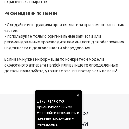
окрасочных аппаратов.
Рекомендации по замене
• Следуйте инструкциям производителя при замене запасных
частей.
• Используйте только оригинальные запчасти или
рекомендованные производителем аналоги для обеспечения
надежности и долговечности оборудования.
Если вам нужна информация по конкретной модели
окрасочного аппарата Handok или вы ищете определенные
детали, пожалуйста, уточните это, и я постараюсь помочь!
×
Цены являются
ориентировочными.
+7 (910) 050-42-57
Уточняйте стоимость и
наличие продукции у
,
+7 (985) 410-65-61
менеджера.