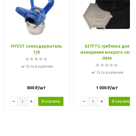
HYVST соплодержатель
637FTG гребенка для
7/8
измерения мокрого слоя
ЛКМ
Есть в наличии
Есть в наличии
800
₽
/шт
1 000
₽
/шт
В корзину
В корзину