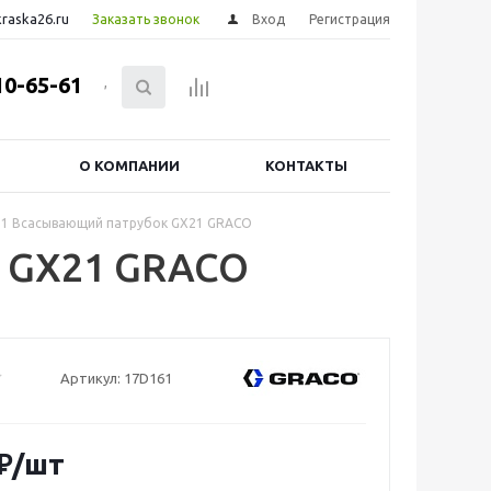
raska26.ru
Заказать звонок
Вход
Регистрация
10-65-61
,
О КОМПАНИИ
КОНТАКТЫ
1 Всасывающий патрубок GX21 GRACO
 GX21 GRACO
Артикул:
17D161
₽
/шт