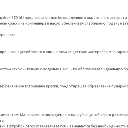
убок 17D161 предназначен для безвоздушного окрасочного аппарата 
ние краски из контейнера в насос, обеспечивая стабильную подачу мат
еристики:
прочного и устойчивого к химическим веществам материала, что гарант
:
стим исключительно с моделью GX21, что обеспечивает идеальную по
ффективное всасывание краски, предотвращая образование пузырьков
 химикатам: Материалы, используемые в патрубке, устойчивы к различн
та.
овки: Патрубок легко устанавливается и заменяется без необходимости