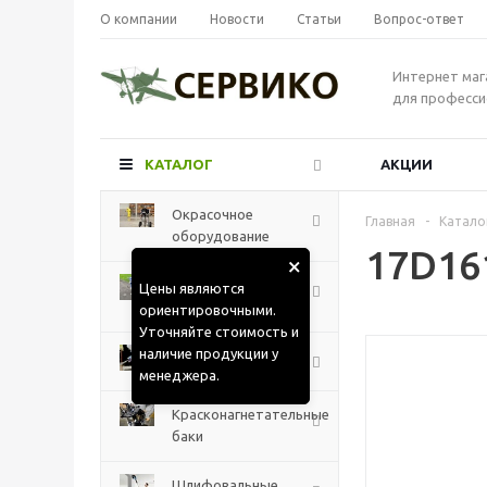
О компании
Новости
Статьи
Вопрос-ответ
Интернет маг
для професси
КАТАЛОГ
АКЦИИ
Окрасочное
Главная
-
Катало
оборудование
17D16
×
Разметочные
Цены являются
машины
ориентировочными.
Уточняйте стоимость и
наличие продукции у
Краскораспылители
менеджера.
Красконагнетательные
баки
Шлифовальные