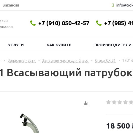
info@pok
Вакансии
азин
+7 (910) 050-42-57
+7 (985) 4
оналов
УСЛУГИ
КАК КУПИТЬ
ПРОИЗВОДИТЕЛИ
г
-
Запасные части
-
Запасные части для Graco
-
Graco GX 21
-
17D16
1 Всасывающий патрубок
18 500