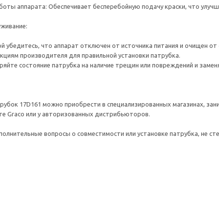
боты аппарата: Обеспечивает бесперебойную подачу краски, что улучш
уживание:
ой убедитесь, что аппарат отключен от источника питания и очищен от 
укциям производителя для правильной установки патрубка.
еряйте состояние патрубка на наличие трещин или повреждений и замен
убок 17D161 можно приобрести в специализированных магазинах, зан
е Graco или у авторизованных дистрибьюторов.
дополнительные вопросы о совместимости или установке патрубка, не с