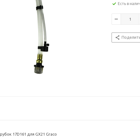
Есть в нали
Поделит
убок 17D161 для GX21 Graco