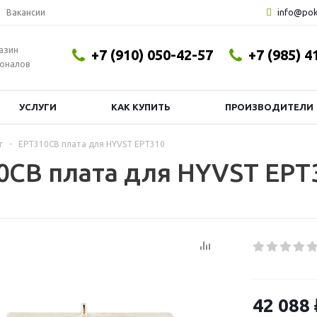
info@pok
Вакансии
азин
+7 (910) 050-42-57
+7 (985) 4
оналов
УСЛУГИ
КАК КУПИТЬ
ПРОИЗВОДИТЕЛИ
г
-
EPT310CB плата для HYVST EPT310
0CB плата для HYVST EPT
42 088