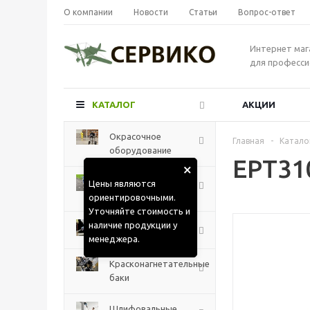
О компании
Новости
Статьи
Вопрос-ответ
Интернет маг
для професси
КАТАЛОГ
АКЦИИ
Окрасочное
Главная
-
Катало
оборудование
EPT31
×
Разметочные
Цены являются
машины
ориентировочными.
Уточняйте стоимость и
наличие продукции у
Краскораспылители
менеджера.
Красконагнетательные
баки
Шлифовальные