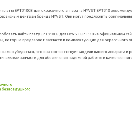
я платы EPT310CB для окрасочного аппарата HYVST EPT310 рекоменду
ервисным центрам бренда HYVST. Они могут предложить оригинальные
обовать найти плату EPT310CB для HYVST EPT310 на официальном сай
ы, которые предлагают запчасти и комплектующие для окрасочного о
 важно убедиться, что она соответствует модели вашего аппарата и
гинальные запчасти для обеспечения надежной работы и качественног
очного
я безвоздушного