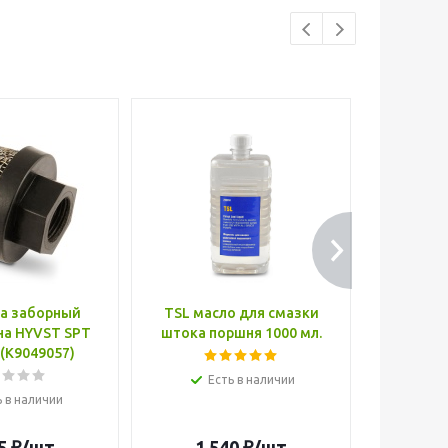
на заборный
TSL масло для смазки
P26 LS
на HYVST SPT
штока поршня 1000 мл.
чистки к
 (K9049057)
п
Есть в наличии
ь в наличии
Е
5
₽
/шт
1 540
₽
/шт
1 