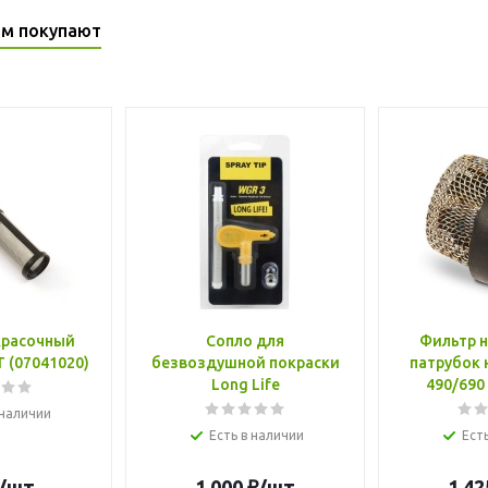
ом покупают
красочный
Сопло для
Фильтр 
T (07041020)
безвоздушной покраски
патрубок 
Long Life
490/690
 наличии
Есть в наличии
Ест
/шт
1 000
₽
/шт
1 42