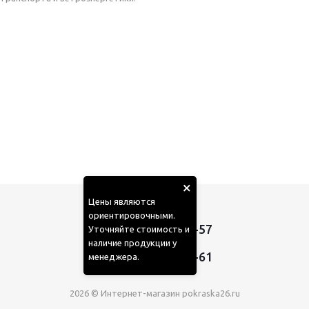
×
Цены являются
ориентировочными.
+7 (910) 050-42-57
Уточняйте стоимость и
наличие продукции у
,
+7 (985) 410-65-61
менеджера.
2026 © Интернет-магазин pokraska26.ru